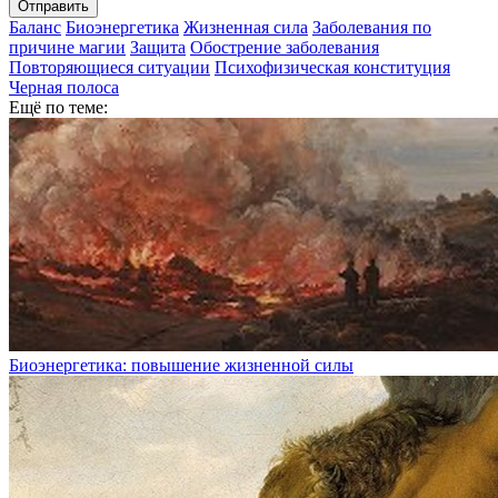
Отправить
Баланс
Биоэнергетика
Жизненная сила
Заболевания по
причине магии
Защита
Обострение заболевания
Повторяющиеся ситуации
Психофизическая конституция
Черная полоса
Ещё по теме:
Биоэнергетика: повышение жизненной силы