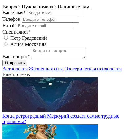
Вопрос? Нужна помощь? Напишите нам.
Ваше имя*
Телефон
E-mail
Специалист*
Петр Градовский
Алиса Москвина
Ваш вопрос*
Отправить
Астрология
Жизненная сила
Эзотерическая психология
Ещё по теме:
Когда ретроградный Меркурий создает самые трудные
проблемы?