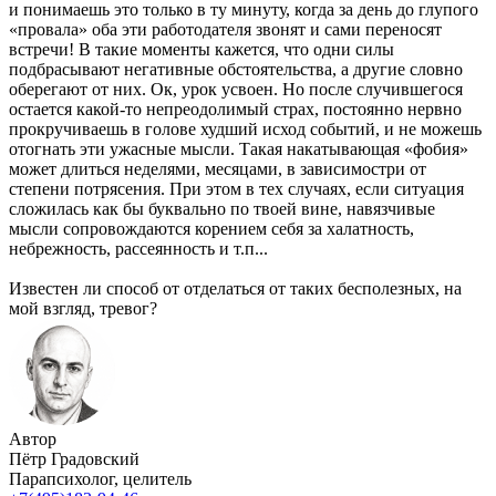
и понимаешь это только в ту минуту, когда за день до глупого
«провала» оба эти работодателя звонят и сами переносят
встречи! В такие моменты кажется, что одни силы
подбрасывают негативные обстоятельства, а другие словно
оберегают от них. Ок, урок усвоен. Но после случившегося
остается какой-то непреодолимый страх, постоянно нервно
прокручиваешь в голове худший исход событий, и не можешь
отогнать эти ужасные мысли. Такая накатывающая «фобия»
может длиться неделями, месяцами, в зависимостри от
степени потрясения. При этом в тех случаях, если ситуация
сложилась как бы буквально по твоей вине, навязчивые
мысли сопровождаются корением себя за халатность,
небрежность, рассеянность и т.п...
Известен ли способ от отделаться от таких бесполезных, на
мой взгляд, тревог?
Автор
Пётр Градовский
Парапсихолог, целитель