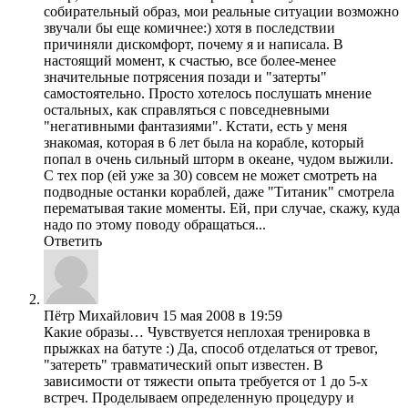
собирательный образ, мои реальные ситуации возможно
звучали бы еще комичнее:) хотя в последствии
причиняли дискомфорт, почему я и написала. В
настоящий момент, к счастью, все более-менее
значительные потрясения позади и "затерты"
самостоятельно. Просто хотелось послушать мнение
остальных, как справляться с повседневными
"негативными фантазиями". Кстати, есть у меня
знакомая, которая в 6 лет была на корабле, который
попал в очень сильный шторм в океане, чудом выжили.
С тех пор (ей уже за 30) совсем не может смотреть на
подводные останки кораблей, даже "Титаник" смотрела
перематывая такие моменты. Ей, при случае, скажу, куда
надо по этому поводу обращаться...
Ответить
Пётр Михайлович
15 мая 2008 в 19:59
Какие образы… Чувствуется неплохая тренировка в
прыжках на батуте :) Да, способ отделаться от тревог,
"затереть" травматический опыт известен. В
зависимости от тяжести опыта требуется от 1 до 5-х
встреч. Проделываем определенную процедуру и