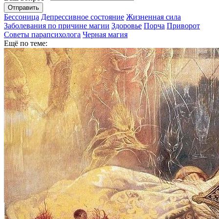
Отправить
Бессоница
Депрессивное состояние
Жизненная сила
Заболевания по причине магии
Здоровье
Порча
Приворот
Советы парапсихолога
Черная магия
Ещё по теме: