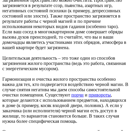
Загрязненное пространство можно очистить. Пространство
загрязняется в результате ссор, пьянства, азартных игр,
негативных состояний психики (к примеру, депрессивных
состояний или злости). Также пространство загрязняется в
результате работы с черной магией и по причине
использования некоторых видов гадания (особенно таро).
Если ваш сосед в многоквартирном доме совершает обряды
вызова духов преисподней, то считайте, что вы и ваши
домочадцы являетесь участниками этих обрядов, атмосфера в
вашей квартире будет загрязнена.
Целительская деятельность – это тоже один из способов
загрязнения жилого пространства (ведь это работа, связанная
с энергетическим мусором).
Гармонизация и очистка жилого пространства особенно
важна для тех, кто подвергается воздействию черной магии. В
случае снятия негатива мы даем способы самостоятельной
очистки помещения. Существуют
порчи
и
привороты
,
которые делаются с использованием предметов, находящихся
в доме (к примеру, косяк входной двери, половик). А если у
заказчика (или исполнителя) черной магии есть доступ в
жилище, то вариантов становится больше. В таких случая
нужна более специфическая помощь.