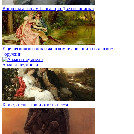
Вопросы авторам блога: про Две половинки
Еще несколько слов о женском очаровании и женском
“оружии”
А маги поумнели
Как аукнешь, так и откликнется