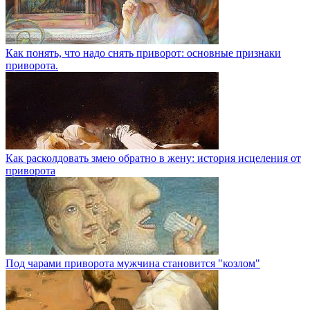
Как понять, что надо снять приворот: основные признаки
приворота.
Как расколдовать змею обратно в жену: история исцеления от
приворота
Под чарами приворота мужчина становится "козлом"