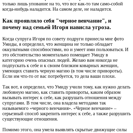
только лишь упование на то, что все как-то там само-собой
когда-нибудь наладится. На самом деле, не наладится.
Как проявляло себя "черное венчание", и
почему над семьей Игоря нависла угроза.
Когда супруга Игоря по совету подруги принесла мне фото
Умиды, я определил, что женщина не только обладает
оккультными способностями, но и умеет ими пользоваться. И
это обстоятельство моментально помещает Умиду в
категорию очень опасных людей. Желаю вам никогда не
подпускать к себе и к своим близким коварных женщин,
умеющих ставить черную магию (в том числе привороты).
Если им что-то от вас потребуется, то дела ваши плохи.
Так вот, я определил, что Умиду учили тому, как нужно делать
любовную магию, как ставить привороты, каким образом
вызывать интерес к себе, как разрушать отношения между
супругами. В том числе, она владела методами так
называемого «черного венчания». «Черное венчание» –
серьезный способ закрепить интерес к себе, а также разрушить
существующие отношения.
Помимо этого, она умела выявлять скрытые движущие силы