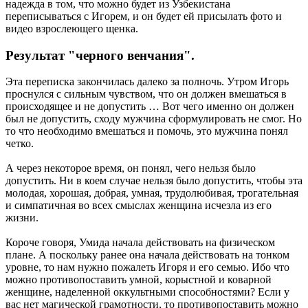
надежда в том, что можно будет из Узбекистана
переписываться с Игорем, и он будет ей присылать фото и
видео взрослеющего щенка.
Результат "черного венчания".
Эта переписка закончилась далеко за полночь. Утром Игорь
проснулся с сильным чувством, что он должен вмешаться в
происходящее и не допустить … Вот чего именно он должен
был не допустить, сходу мужчина сформулировать не смог. Но
то что необходимо вмешаться и помочь, это мужчина понял
четко.
А через некоторое время, он понял, чего нельзя было
допустить. Ни в коем случае нельзя было допустить, чтобы эта
молодая, хорошая, добрая, умная, трудолюбивая, трогательная
и симпатичная во всех смыслах женщина исчезла из его
жизни.
Короче говоря, Умида начала действовать на физическом
плане. А поскольку ранее она начала действовать на тонком
уровне, то нам нужно пожалеть Игоря и его семью. Ибо что
можно противопоставить умной, корыстной и коварной
женщине, наделенной оккультными способностями? Если у
вас нет магической грамотности, то противопоставить можно