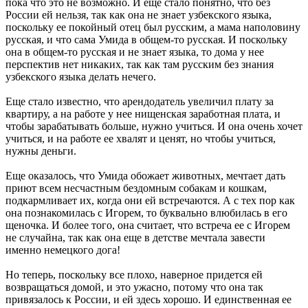
пока что это не возможно. И еще стало понятно, что без
России ей нельзя, так как она не знает узбекского языка,
поскольку ее покойный отец был русским, а мама наполовину
русская, и что сама Умида в общем-то русская. И поскольку
она в общем-то русская и не знает языка, то дома у нее
перспектив нет никаких, так как там русским без знания
узбекского языка делать нечего.
Еще стало известно, что арендодатель увеличил плату за
квартиру, а на работе у нее нищенская заработная плата, и
чтобы зарабатывать больше, нужно учиться. И она очень хочет
учиться, и на работе ее хвалят и ценят, но чтобы учиться,
нужны деньги.
Еще оказалось, что Умида обожает животных, мечтает дать
приют всем несчастным бездомным собакам и кошкам,
подкармливает их, когда они ей встречаются. А с тех пор как
она познакомилась с Игорем, то буквально влюбилась в его
щеночка. И более того, она считает, что встреча ее с Игорем
не случайна, так как она еще в детстве мечтала завести
именно немецкого дога!
Но теперь, поскольку все плохо, наверное придется ей
возвращаться домой, и это ужасно, потому что она так
привязалось к России, и ей здесь хорошо. И единственная ее