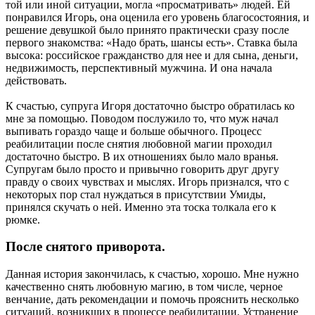
той или иной ситуации, могла «просматривать» людей. Ей
понравился Игорь, она оценила его уровень благосостояния, и
решение девушкой было принято практически сразу после
первого знакомства: «Надо брать, шансы есть». Ставка была
высока: российское гражданство для нее и для сына, деньги,
недвижимость, перспективный мужчина. И она начала
действовать.
К счастью, супруга Игоря достаточно быстро обратилась ко
мне за помощью. Поводом послужило то, что муж начал
выпивать гораздо чаще и больше обычного. Процесс
реабилитации после снятия любовной магии проходил
достаточно быстро. В их отношениях было мало вранья.
Супругам было просто и привычно говорить друг другу
правду о своих чувствах и мыслях. Игорь признался, что с
некоторых пор стал нуждаться в присутствии Умиды,
принялся скучать о ней. Именно эта тоска толкала его к
рюмке.
После снятого приворота.
Данная история закончилась, к счастью, хорошо. Мне нужно
качественно снять любовную магию, в том числе, черное
венчание, дать рекомендации и помочь прояснить несколько
ситуаций, возникших в процессе реабилитации. Устранение