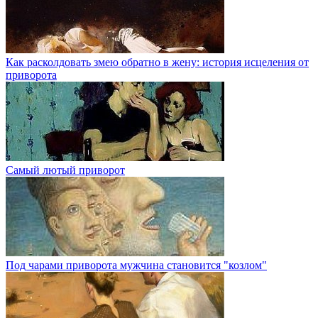
Как расколдовать змею обратно в жену: история исцеления от
приворота
Самый лютый приворот
Под чарами приворота мужчина становится "козлом"