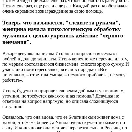
Потом Умида приехала еще раз, чтобы обработать рану у кота.
Потом еще раз, еще раз, и еще раз. Каждый раз она обозначала
очень скромное вознаграждение за свою помощь.
Теперь, что называется, "следите за руками",
женщина начала психологическую обработку
мужчины с целью укрепить действие "черного
венчания".
Вскоре девушка написала Игорю и попросила восемьсот
рублей в долг до зарплаты. Игорь конечно же перечислил эту,
по меркам состоявшегося бизнесмена, смехотворную сумму. И
участливо поинтересовался, все ли в порядке? «Все
нормально, – ответила Умида, – немного приболела, не могу
работать».
Игорь, будучи по природе человеком добрым и участливым,
уточнил, не требуется какая-то иная помощь? Девушка не
ответила на вопрос напрямую, но описала сложившуюся
ситуацию.
Оказалось, что она вдова, что ее 6-летний сын живет дома с
мамой, что мама болеет, а Умида очень скучает по маме и по
сыну. И конечно же она мечтает перевезти сына в Россию, но