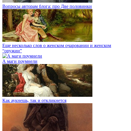
Вопросы авторам блога: про Две половинки
Еще несколько слов о женском очаровании и женском
“оружии”
А маги поумнели
Как аукнешь, так и откликнется