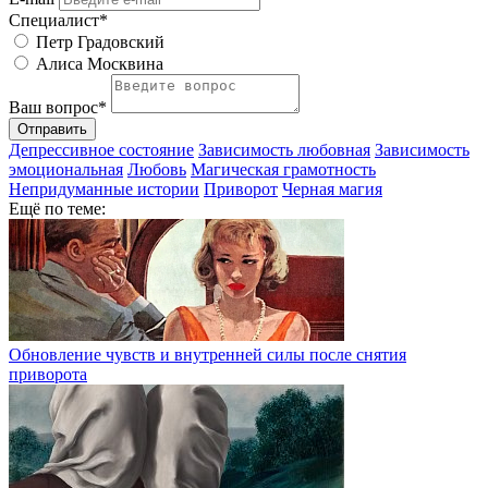
Специалист*
Петр Градовский
Алиса Москвина
Ваш вопрос*
Отправить
Депрессивное состояние
Зависимость любовная
Зависимость
эмоциональная
Любовь
Магическая грамотность
Непридуманные истории
Приворот
Черная магия
Ещё по теме:
Обновление чувств и внутренней силы после снятия
приворота