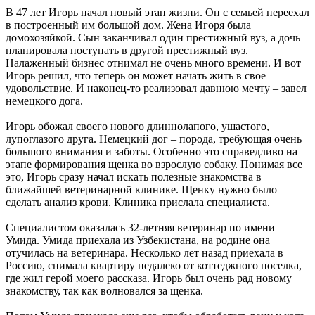
В 47 лет Игорь начал новый этап жизни. Он с семьей переехал
в построенный им большой дом. Жена Игоря была
домохозяйкой. Сын заканчивал один престижный вуз, а дочь
планировала поступать в другой престижный вуз.
Налаженный бизнес отнимал не очень много времени. И вот
Игорь решил, что теперь он может начать жить в свое
удовольствие. И наконец-то реализовал давнюю мечту – завел
немецкого дога.
Игорь обожал своего нового длиннолапого, ушастого,
лупоглазого друга. Немецкий дог – порода, требующая очень
большого внимания и заботы. Особенно это справедливо на
этапе формирования щенка во взрослую собаку. Понимая все
это, Игорь сразу начал искать полезные знакомства в
ближайшей ветеринарной клинике. Щенку нужно было
сделать анализ крови. Клиника прислала специалиста.
Специалистом оказалась 32-летняя ветеринар по имени
Умида. Умида приехала из Узбекистана, на родине она
отучилась на ветеринара. Несколько лет назад приехала в
Россию, снимала квартиру недалеко от коттеджного поселка,
где жил герой моего рассказа. Игорь был очень рад новому
знакомству, так как волновался за щенка.