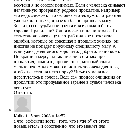
все-таки я не совсем понимаю. Если с человека снимают
негативную программу, родовое проклятие, например,
это ведь означает, что человек это заслужил, отработал
уже так или иначе, иначе он бы не пришел к магу.
Значит, есго судьба очищается и все должно быть
хорошо. Правильно? Или я все-таки не понимаю. То
есть если человек еще не отработал вое проклятие,
ошибки, которые он совершал в прошлых жизнях, он
никогда не попадет к нужному специалисту-магу. А
если уже сделал много хорошего, доброго, то попадет.
По крайней мере, вы так писали в статьях про
проклятия, помните, про лифтера, который спасал
мальчишек. А как можно очистить человека для того,
чтобы навести на него порчу? Что-то у меня все
перепуталось в голове. Ведь сам процесс очищения от
проклятий-это продуманное заранее в судьбе человека
действие.
Ответить
Кalindi
15 окт 2008 в 14:52
а что, эффективность "того, что нужно" от этого
повышается? и собственно, что это меняет для