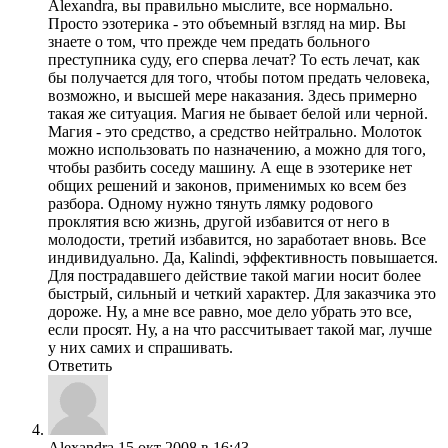
Alexandra, вы правильно мыслите, все нормально.
Просто эзотерика - это объемный взгляд на мир. Вы
знаете о том, что прежде чем предать больного
преступника суду, его сперва лечат? То есть лечат, как
бы получается для того, чтобы потом предать человека,
возможно, и высшей мере наказания. Здесь примерно
такая же ситуация. Магия не бывает белой или черной.
Магия - это средство, а средство нейтрально. Молоток
можно использовать по назначению, а можно для того,
чтобы разбить соседу машину. А еще в эзотерике нет
общих решений и законов, применимых ко всем без
разбора. Одному нужно тянуть лямку родового
проклятия всю жизнь, другой избавится от него в
молодости, третий избавится, но заработает вновь. Все
индивидуально. Да, Кalindi, эффективность повышается.
Для пострадавшего действие такой магии носит более
быстрый, сильный и четкий характер. Для заказчика это
дороже. Ну, а мне все равно, мое дело убрать это все,
если просят. Ну, а на что рассчитывает такой маг, лучше
у них самих и спрашивать.
Ответить
Alexandra
15 окт 2008 в 16:43