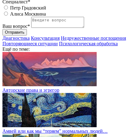
Специалист*
Петр Градовский
Алиса Москвина
Ваш вопрос*
Отправить
Диагностика
Консультация
Недружественные поглощения
Повторяющиеся ситуации
Психологическая обработка
Ещё по теме:
Авторские права и эгрегор
Амвей или как мы “теряем” нормальных людей…