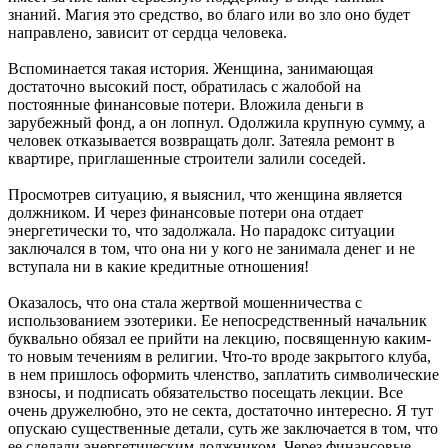
знаний. Магия это средство, во благо или во зло оно будет
направлено, зависит от сердца человека.
Вспоминается такая история. Женщина, занимающая
достаточно высокий пост, обратилась с жалобой на
постоянные финансовые потери. Вложила деньги в
зарубежный фонд, а он лопнул. Одолжила крупную сумму, а
человек отказывается возвращать долг. Затеяла ремонт в
квартире, приглашенные строители залили соседей.
Просмотрев ситуацию, я выяснил, что женщина является
должником. И через финансовые потери она отдает
энергетически то, что задолжала. Но парадокс ситуации
заключался в том, что она ни у кого не занимала денег и не
вступала ни в какие кредитные отношения!
Оказалось, что она стала жертвой мошенничества с
использованием эзотерики. Ее непосредственный начальник
буквально обязал ее прийти на лекцию, посвященную каким-
то новым течениям в религии. Что-то вроде закрытого клуба,
в нем пришлось оформить членство, заплатить символические
взносы, и подписать обязательство посещать лекции. Все
очень дружелюбно, это не секта, достаточно интересно. Я тут
опускаю существенные детали, суть же заключается в том, что
ее сделали энергетическим должником. Через финансовые