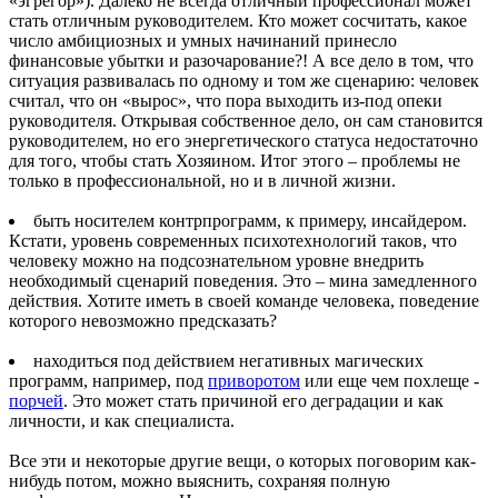
«эгрегор»). Далеко не всегда отличный профессионал может
стать отличным руководителем. Кто может сосчитать, какое
число амбициозных и умных начинаний принесло
финансовые убытки и разочарование?! А все дело в том, что
ситуация развивалась по одному и том же сценарию: человек
считал, что он «вырос», что пора выходить из-под опеки
руководителя. Открывая собственное дело, он сам становится
руководителем, но его энергетического статуса недостаточно
для того, чтобы стать Хозяином. Итог этого – проблемы не
только в профессиональной, но и в личной жизни.
быть носителем контрпрограмм, к примеру, инсайдером.
Кстати, уровень современных психотехнологий таков, что
человеку можно на подсознательном уровне внедрить
необходимый сценарий поведения. Это – мина замедленного
действия. Хотите иметь в своей команде человека, поведение
которого невозможно предсказать?
находиться под действием негативных магических
программ, например, под
приворотом
или еще чем похлеще -
порчей
. Это может стать причиной его деградации и как
личности, и как специалиста.
Все эти и некоторые другие вещи, о которых поговорим как-
нибудь потом, можно выяснить, сохраняя полную