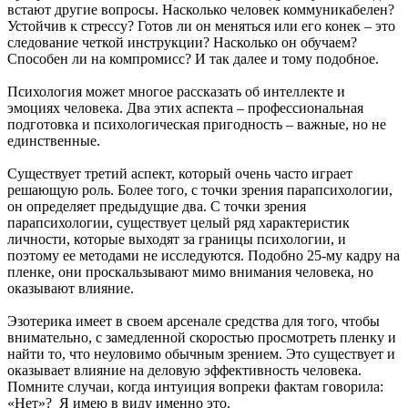
встают другие вопросы. Насколько человек коммуникабелен?
Устойчив к стрессу? Готов ли он меняться или его конек – это
следование четкой инструкции? Насколько он обучаем?
Способен ли на компромисс? И так далее и тому подобное.
Психология может многое рассказать об интеллекте и
эмоциях человека. Два этих аспекта – профессиональная
подготовка и психологическая пригодность – важные, но не
единственные.
Существует третий аспект, который очень часто играет
решающую роль. Более того, с точки зрения парапсихологии,
он определяет предыдущие два. С точки зрения
парапсихологии, существует целый ряд характеристик
личности, которые выходят за границы психологии, и
поэтому ее методами не исследуются. Подобно 25-му кадру на
пленке, они проскальзывают мимо внимания человека, но
оказывают влияние.
Эзотерика имеет в своем арсенале средства для того, чтобы
внимательно, с замедленной скоростью просмотреть пленку и
найти то, что неуловимо обычным зрением. Это существует и
оказывает влияние на деловую эффективность человека.
Помните случаи, когда интуиция вопреки фактам говорила:
«Нет»? Я имею в виду именно это.