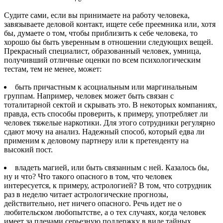
Судите сами, если вы принимаете на работу человека,
завязываете деловой контакт, ищете себе преемника или, хотя
бы, думаете о том, чтобы приблизить к себе человека, то
хорошо бы быть уверенным в отношении следующих вещей.
Прекрасный специалист, образованный человек, умница,
получивший отличные оценки по всем психологическим
тестам, тем не менее, может:
быть причастным к асоциальным или маргинальным
группам. Например, человек может быть связан с
тоталитарной сектой и скрывать это. В некоторых компаниях,
правда, есть способы проверить, к примеру, употребляет ли
человек тяжелые наркотики. Для этого сотрудники регулярно
сдают мочу на анализ. Надежный способ, который едва ли
применим к деловому партнеру или к претенденту на
высокий пост.
владеть магией, или быть связанным с ней. Казалось бы,
ну и что? Что такого опасного в том, что человек
интересуется, к примеру, астрологией? В том, что сотрудник
раз в неделю читает астрологические прогнозы,
действительно, нет ничего опасного. Речь идет не о
любительском любопытстве, а о тех случаях, когда человек
имеет за плечами серьезную поддержку в виде тайных