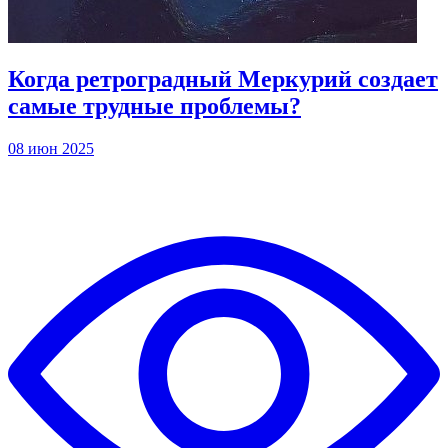
Когда ретроградный Меркурий создает
самые трудные проблемы?
08 июн 2025