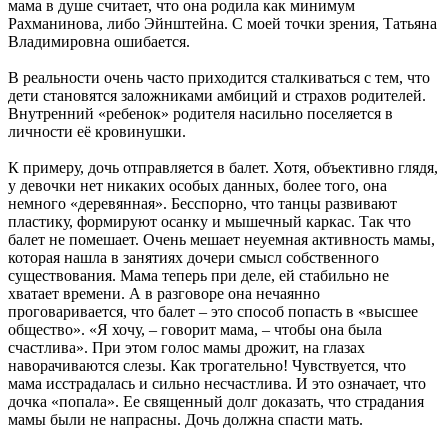
мама в душе считает, что она родила как минимум
Рахманинова, либо Эйнштейна. С моей точки зрения, Татьяна
Владимировна ошибается.
В реальности очень часто приходится сталкиваться с тем, что
дети становятся заложниками амбиций и страхов родителей.
Внутренний «ребенок» родителя насильно поселяется в
личности её кровинушки.
К примеру, дочь отправляется в балет. Хотя, объективно глядя,
у девочки нет никаких особых данных, более того, она
немного «деревянная». Бесспорно, что танцы развивают
пластику, формируют осанку и мышечный каркас. Так что
балет не помешает. Очень мешает неуемная активность мамы,
которая нашла в занятиях дочери смысл собственного
существования. Мама теперь при деле, ей стабильно не
хватает времени. А в разговоре она нечаянно
проговаривается, что балет – это способ попасть в «высшее
общество». «Я хочу, – говорит мама, – чтобы она была
счастлива». При этом голос мамы дрожит, на глазах
наворачиваются слезы. Как трогательно! Чувствуется, что
мама исстрадалась и сильно несчастлива. И это означает, что
дочка «попала». Ее священный долг доказать, что страдания
мамы были не напрасны. Дочь должна спасти мать.