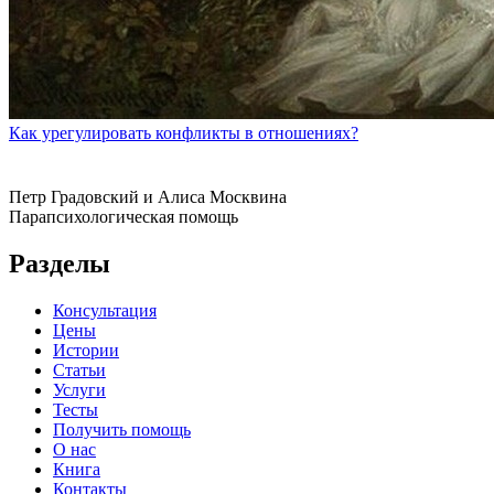
Как урегулировать конфликты в отношениях?
Петр Градовский и Алиса Москвина
Парапсихологическая помощь
Разделы
Консультация
Цены
Истории
Статьи
Услуги
Тесты
Получить помощь
О нас
Книга
Контакты