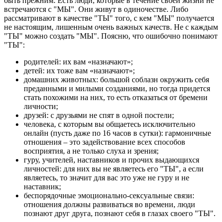
быть прежним. Есть люди, которые в течение своей жизни не
встречаются с "МЫ". Они живут в одиночестве. Либо
рассматривают в качестве "ТЫ" того, с кем "МЫ" получается
не настоящим, лишенным очень важных качеств. Не с каждым
"ТЫ" можно создать "МЫ". Поясню, что ошибочно понимают
"ТЫ":
родителей: их вам «назначают»;
детей: их тоже вам «назначают»;
домашних животных: большой соблазн окружить себя
преданными и милыми созданиями, но тогда придется
стать похожими на них, то есть отказаться от бремени
личности;
друзей: с друзьями не спят в одной постели;
человека, с которым вы общаетесь исключительно
онлайн (пусть даже по 16 часов в сутки): гармоничные
отношения – это задействование всех способов
восприятия, а не только слуха и зрения;
гуру, учителей, наставников и прочих выдающихся
личностей: для них вы не являетесь его "ТЫ", а если
являетесь, то значит для вас это уже не гуру и не
наставник;
беспорядочные эмоционально-сексуальные связи:
отношения должны развиваться во времени, люди
познают друг друга, познают себя в глазах своего "ТЫ".