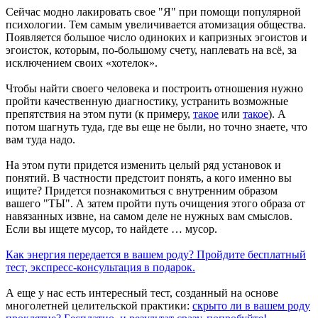
Сейчас модно лакировать свое "Я" при помощи популярной
психологии. Тем самым увеличивается атомизация общества.
Появляется большое число одиноких и капризных эгоистов и
эгоисток, которым, по-большому счету, наплевать на всё, за
исключением своих «хотелок».
Чтобы найти своего человека и построить отношения нужно
пройти качественную диагностику, устранить возможные
препятствия на этом пути (к примеру,
такое
или
такое
). А
потом шагнуть туда, где вы еще не были, но точно знаете, что
вам туда надо.
На этом пути придется изменить целый ряд установок и
понятий. В частности предстоит понять, а кого именно вы
ищите? Придется познакомиться с внутренним образом
вашего "ТЫ". А затем пройти путь очищения этого образа от
навязанных извне, на самом деле не нужных вам смыслов.
Если вы ищете мусор, то найдете … мусор.
Как энергия передается в вашем роду? П
ройдите бесплатный
тест, экспресс-консультация в подарок.
А еще у нас есть интересный тест, созданный на основе
многолетней целительской практики:
с
крыто ли в вашем роду