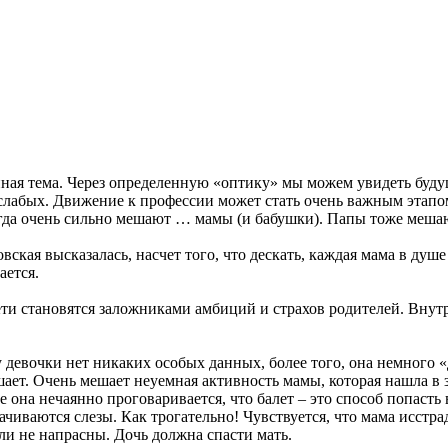
енная тема. Через определенную «оптику» мы можем увидеть буд
 слабых. Движение к профессии может стать очень важным этап
гда очень сильно мешают … мамы (и бабушки). Папы тоже мешаю
ская высказалась, насчет того, что дескать, каждая мама в душе
ается.
дети становятся заложниками амбиций и страхов родителей. Внут
 у девочки нет никаких особых данных, более того, она немного 
ает. Очень мешает неуемная активность мамы, которая нашла в 
ре она нечаянно проговаривается, что балет – это способ попасть
чиваются слезы. Как трогательно! Чувствуется, что мама исстрад
ли не напрасны. Дочь должна спасти мать.