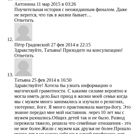
Антонина
11 мар 2015 в 03:26
Поучительная история с неожиданным финалом. Даже
не верится, что так в жизни бывает…
Ответить
Пётр Градовский
27 фев 2014 в 22:15
Здравствуйте, Татьяна! Приходите на консультацию!
Ответить
Татьяна
25 фев 2014 в 16:50
Здравствуйте! Хотела бы узнать информацию о
магической грамотности. С какими силами вероятно я
могла иметь дело.Был приод в жизни моей семьи когда
мы с мужем много занимались и изучали о религиях,
эзотерике, йоге. Я много практиковала мантра-йогу. Это
знание передал мне мой наставник .через 10 лет мы с
мужем разошлись.Общих детей так и не было. Развод
пережила тяжело, решила что семейные отношения - это
не мое более.Жили с мужем как друзья не более.Прошло
много лет я не нашла себя ни в одной профессии, нет