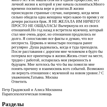
личной жизни к которой я уже начала склоняться.Много
времени посвятила вере и религии.В жизни
происходили странные случаи, например, когда меня
сильно обидела одна женщина через какое-то время у ее
дочери распался брак. Я НЕ ЖЕЛАЛА ИМ НИЧЕГО!
ПРОСТО НЕ ОБЩАЛАСЬ! Вычеркнула их из своих
отношений.Но год назад я встретила мужчину, который
стал мне очень дорог, но отношения продлились не
долго. Я сопоставляю все факты и думаю, что все
неспроста. Церковь и монастыри посещала ранее
регулярно .Душа радовалась, когда я туда приходила.
После расставания с дорогим мне человеком я будто бы
потеряла все ориентиры в жизни.Жизнь стоит на месте,
трудно с работой, испарилась моя уверенность в
будущем. Мне хотелось бы что бы вы помогли мне
понять причину и взаимосвязь всех событий. Возможно
ли вернуть отношения с мужчиной на новом уровне.? С
уважением,Татьяна. Москва
Ответить
Петр Градовский и Алиса Москвина
Парапсихологическая помощь
Разделы