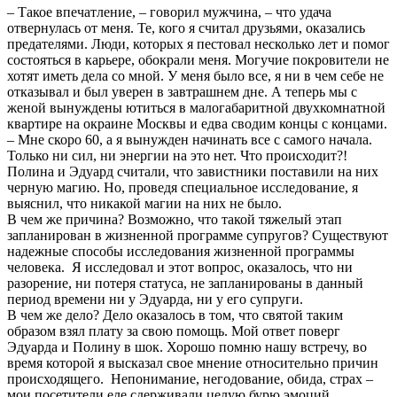
– Такое впечатление, – говорил мужчина, – что удача
отвернулась от меня. Те, кого я считал друзьями, оказались
предателями. Люди, которых я пестовал несколько лет и помог
состояться в карьере, обокрали меня. Могучие покровители не
хотят иметь дела со мной. У меня было все, я ни в чем себе не
отказывал и был уверен в завтрашнем дне. А теперь мы с
женой вынуждены ютиться в малогабаритной двухкомнатной
квартире на окраине Москвы и едва сводим концы с концами.
– Мне скоро 60, а я вынужден начинать все с самого начала.
Только ни сил, ни энергии на это нет. Что происходит?!
Полина и Эдуард считали, что завистники поставили на них
черную магию. Но, проведя специальное исследование, я
выяснил, что никакой магии на них не было.
В чем же причина? Возможно, что такой тяжелый этап
запланирован в жизненной программе супругов? Существуют
надежные способы исследования жизненной программы
человека. Я исследовал и этот вопрос, оказалось, что ни
разорение, ни потеря статуса, не запланированы в данный
период времени ни у Эдуарда, ни у его супруги.
В чем же дело? Дело оказалось в том, что святой таким
образом взял плату за свою помощь. Мой ответ поверг
Эдуарда и Полину в шок. Хорошо помню нашу встречу, во
время которой я высказал свое мнение относительно причин
происходящего. Непонимание, негодование, обида, страх –
мои посетители еле сдерживали целую бурю эмоций,