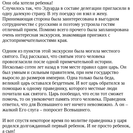
Они оба хотели ребенка!
Случилось так, что Эдуарда в составе делегации пригласили в
одну далекую страну. В эту поездку он взял и жену.
Принимающая сторона была заинтересована в выгодном
сотрудничестве с русскими и поэтому устроила гостям
отличный прием. Помимо всего прочего была запланирована
очень интересная экскурсия, знакомящая приезжих с
достопримечательностями края.
Одним из пунктов этой экскурсии была могила местного
святого. Гид рассказал, что святым этого человека
провозгласили после одной примечательной истории.
Несколько сотен лет назад в том месте правил один царь. Он
был умным и сильным правителем, при нем государство
выросло до размеров империи. Одна только была беда,
великий царь оставался бездетным. И вот царь обратился за
помощью к одному праведнику, которого местные люди
почитали как святого. Царь пообещал, что если тот сможет
помочь, то он увековечит память этого человека. Праведник
ответил, что для Всевышнего нет ничего невозможно. А он –
жалкий Его слуга – попросит Всевышнего.
И вот спустя некоторое время по молитве праведника у царя
родился долгожданный первый ребенок. И не просто ребенок,
а сын!