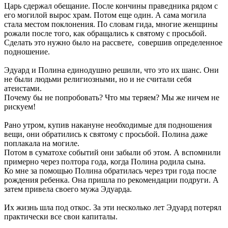
Царь сдержал обещание. После кончины праведника рядом с
его могилой вырос храм. Потом еще один. А сама могила
стала местом поклонения. По словам гида, многие женщины
рожали после того, как обращались к святому с просьбой.
Сделать это нужно было на рассвете, совершив определенное
подношение.
Эдуард и Полина единодушно решили, что это их шанс. Они
не были людьми религиозными, но и не считали себя
атеистами.
Почему бы не попробовать? Что мы теряем? Мы же ничем не
рискуем!
Рано утром, купив накануне необходимые для подношения
вещи, они обратились к святому с просьбой. Полина даже
поплакала на могиле.
Потом в суматохе событий они забыли об этом. А вспомнили
примерно через полтора года, когда Полина родила сына.
Ко мне за помощью Полина обратилась через три года после
рождения ребенка. Она пришла по рекомендации подруги. А
затем привела своего мужа Эдуарда.
Их жизнь шла под откос. За эти несколько лет Эдуард потерял
практически все свои капиталы.