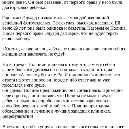
много денег. Он был разведен, от первого брака у него были
два взрослых ребенка.
Однажды Эдуард познакомился с молодой женщиной,
успешной фотомоделью. Эффектная, высокая, красивая. Ей
было 29 лет, она была одинока и бездетна. Назовем ее Полина.
После первого брака Эдуард дал зарок, что не будет терять
свою свободу.
«Хватит, – говорил он, – больше никаких договоренностей я с
женщинами заключать не буду!».
Но встреча с Полиной привела к тому, что самому себе и
своим близким друзьям он начал задавать один и тот же
вопрос: «А почему бы и нет?». И становилось понятно, что
ответа на этот вопрос он не ждет, ибо ответ давно уже
поселился в его душе.
Он сделал Полине предложение, она согласилась. Примерно
через три года они поняли, что Полина не может зачать
ребенка. Было перепробовано множество вариантов и
способов решения этой проблемы. Полина проходила
обследование и лечение в лучших западных клиниках.
Безрезультатно!
Время шло, и оба супруга волновались все сильнее и сильнее.