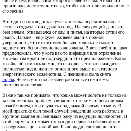
числе и тем, владельцем которого являетесь вы. Чтобы это
произошло, достаточно только, чтобы животное попало в поле
его зрения.
Вот один из последних случаев: хозяйка перевозила после
летнего отдыха кота с дачи в город. На следующий день, кот
был вялым, отказывался от еды и питья, на вторые сутки его
рвало. Дальше – еще хуже. Хозяева были в полной
уверенности, что их питомец больше ходить не сможет –
задние ноги были словно парализованы. В ветлечебнице врач
предположила, что у кота как-то инфекция или отравление.
Но анализы крови не подтвердили это предположение. Когда
хозяйка обратилась ко мне, то оказалось, что кот находится
полностью под влиянием описанного выше негативного
энергетического воздействия. С женщины была снята
порча
. Через сутки после моей работы все симптомы
постепенно исчезли.
Важно так же понимать, что кошка может болеть не только из-
за собственных проблем, связанных с каким-то негативным
воздействием, но и служить поддержкой своему хозяину. В
моей практике был такой случай: владелица кота работала в
крупной компании, занимала одну из ведущих должностей. В
этой фирме в тот момент проходил передел собственности,
развернулась целая «война». Были люди, считавшие, что