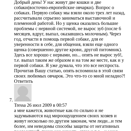
Добрый день! У нас живут две кошки и две
собаки(восточно-европейские овчарки). Вопрос о
собаках. Первую собаку мы взяли около трех лет назад,
рассчитывали серьезно заниматься выставочной и
племенной работой. Но у щенка оказались большие
проблемы с нервной системой, не вырос зуб (после 6
месяцев, вдруг, выпал, оказавшись молочным). Через
год, отчасти в помощь первой собаке, для ее
уверенности в себе, для общения, взяли еще одного
щенка (совершенно другие крови, другой питомник).
Здесь все хорошо с нервами, но... опять не вырос зуб!,
т.е. выпал таким же образом и на том же месте, как и у
первой собаки. Я уже думала, что это все неспроста.
Прочитав Вашу статью, опять вспомнила в этой связи
своих любимых овчарок. Это что-то со мной неладно?!
Ответить
Tressa
26 июл 2009 в 00:57
а мне кажется, животные как-то сильно и не
задумываются над мироощущением своих хозяев и
живут несколько по другим законам, чем люди...и тем
более, им неведомы способы защиты от негативных