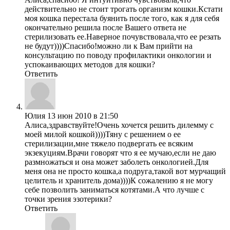
действительно не стоит трогать организм кошки.Кстати
моя кошка перестала буянить после того, как я для себя
окончательно решила после Вашего ответа не
стерилизовать ее.Наверное почувствовала,что ее резать
не будут))))Спасибо!можно ли к Вам прийти на
консультацию по поводу профилактики онкологии и
успокаивающих методов для кошки?
Ответить
Юлия
13 июн 2010 в 21:50
Алиса,здравствуйте!Очень хочется решить дилемму с
моей милой кошкой))))Тяну с решением о ее
стерилизации,мне тяжело подвергать ее всяким
экзекуциям.Врачи говорят что я ее мучаю,если не даю
размножаться и она может заболеть онкологией.Для
меня она не просто кошка,а подруга,такой вот мурчащий
целитель и хранитель дома))))К сожалению я не могу
себе позволить заниматься котятами.А что лучше с
точки зрения эзотерики?
Ответить