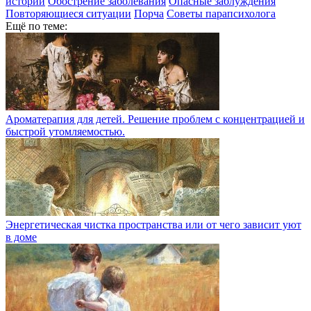
истории
Обострение заболевания
Опасные заблуждения
Повторяющиеся ситуации
Порча
Советы парапсихолога
Ещё по теме:
Ароматерапия для детей. Решение проблем с концентрацией и
быстрой утомляемостью.
Энергетическая чистка пространства или от чего зависит уют
в доме