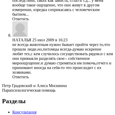
последствий, таких как зависть, сглаз и т.д... у меня
вообще такое ощущение, что они живут в другом
измерении, изредка соприкасаясь с человеческим
бытием...
Ответить
НАТАЛЬЯ
25 июл 2009 в 16:23
не всегда животным нужно бывает пройти через то,что
прошли люди.но,питомцы всегда-думаю искренне
любят тех,с кем случилось сосуществовать рядом.и с кем
они привыкли разделять свое-- собственное
мироощущение.и думаю стремяться им помочь,отчего и
принимают иногда на себя-то что происходит с их
хозяивами.
Ответить
Петр Градовский и Алиса Москвина
Парапсихологическая помощь
Разделы
Консультация