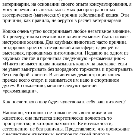
ветеринарии, на основании своего опыта консультирования, я
могу перечислить несколько самых распространенных
эзотерических (магических) причин заболеваний кошек. Эти
причины, как правило, не берутся в расчет ветеринарами.
Кошка очень чутко воспринимает любое негативное влияние.
К примеру, таким негативным влиянием может быть плохое
настроение хозяина. Для клубных животных часто причина
нездоровья кроется в нездоровой атмосфере, царящей на
выставках, проводимых питомниками. Недавно на одном из
клубных сайтов я прочитала следующую «рекомендацию»:
«Никто не имеет права показывать кошку на выставке, если
не умеет выигрывать без злорадного торжества и проигрывать
без недоброй зависти. Выставочная демонстрация кошек –
прежде всего спорт, и заниматься им надо в спортивном
духе». К сожалению, многие следуют данной
«рекомендации».
Как после такого шоу будет чувствовать себя ваш питомец?
Напомню, что кошка не только очень восприимчивое
животное, она пытается энергетически почистить то
пространство, в котором находится. Её возможности,
естественно, не безграничны. Представляете, что происходит
с несчастным животным, которое по своей природе