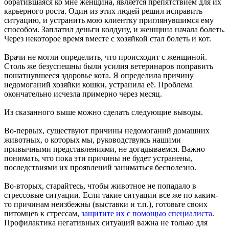
обратившаяся ко мне женщина, является препятствием для их
карьерного роста. Один из этих людей решил исправить
ситуацию, и устранить мою клиентку приглянувшимся ему
способом. Заплатил деньги колдуну, и женщина начала болеть.
Через некоторое время вместе с хозяйкой стал болеть и кот.
Врачи не могли определить, что происходит с женщиной.
Столь же безуспешны были усилия ветеринаров поправить
пошатнувшееся здоровье кота. Я определила причину
недомоганий хозяйки кошки, устранила её. Проблема
окончательно исчезла примерно через месяц.
Из сказанного выше можно сделать следующие выводы.
Во-первых, существуют причины недомоганий домашних
животных, о которых мы, руководствуясь нашими
привычными представлениями, не догадываемся. Важно
понимать, что пока эти причины не будет устранены,
последствиями их проявлений заниматься бесполезно.
Во-вторых, старайтесь, чтобы животное не попадало в
стрессовые ситуации. Если такие ситуации все же по каким-
то причинам неизбежны (выставки и т.п.), готовьте своих
питомцев к стрессам,
защитите их с помощью специалиста
.
Профилактика негативных ситуаций важна не только для