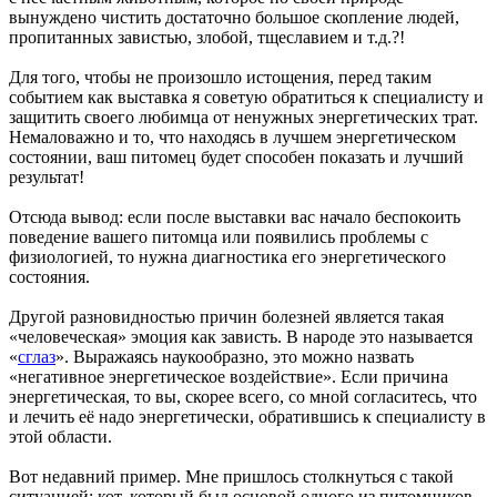
вынуждено чистить достаточно большое скопление людей,
пропитанных завистью, злобой, тщеславием и т.д.?!
Для того, чтобы не произошло истощения, перед таким
событием как выставка я советую обратиться к специалисту и
защитить своего любимца от ненужных энергетических трат.
Немаловажно и то, что находясь в лучшем энергетическом
состоянии, ваш питомец будет способен показать и лучший
результат!
Отсюда вывод: если после выставки вас начало беспокоить
поведение вашего питомца или появились проблемы с
физиологией, то нужна диагностика его энергетического
состояния.
Другой разновидностью причин болезней является такая
«человеческая» эмоция как зависть. В народе это называется
«
сглаз
». Выражаясь наукообразно, это можно назвать
«негативное энергетическое воздействие». Если причина
энергетическая, то вы, скорее всего, со мной согласитесь, что
и лечить её надо энергетически, обратившись к специалисту в
этой области.
Вот недавний пример. Мне пришлось столкнуться с такой
ситуацией: кот, который был основой одного из питомников