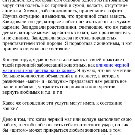
вдруг стал болеть. Нос горячий и сухой, вялость, отсутствие
аппетита. Хозяин, забеспокоившись, принес мне его фото.
Изучив ситуацию, я выяснила, что причиной стала зависть.
Завидовали соседи, которые любят посчитать деньги в чужом
кармане. Завидовали родственники, считающие, что им такие
деньги, которые может заработать это кот, как производитель,
и не снились. Завидовали хозяева не столь породистых
представителей этой породы. Я поработала с животным, и кот
пришел в нормальное состояние.
Консультируя, я давно уже сталкиваюсь в своей практике с
такой причиной заболеваний животных, как
влияние черной
магии или колдовства на их хозяев
. Я думаю, что вы заметили
большое количество объявлений в интернете, в которых
различные «маги» и «колдуны» предлагают нам решить все
наши проблемы, устранить соперников и конкурентов,
вернуть любимых и т.д. и т.п.
Какое же отношение эти услуги могут иметь к состоянию
кошки?
Дело в том, что когда черный маг или колдун выполняет свою
работу, то чтобы обезопасить себя от ответного удара, он как
бы «щитом» может прикрыться любым животным, в том