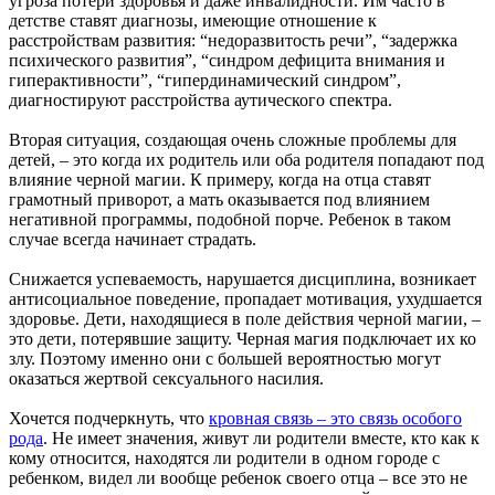
угроза потери здоровья и даже инвалидности. Им часто в
детстве ставят диагнозы, имеющие отношение к
расстройствам развития: “недоразвитость речи”, “задержка
психического развития”, “синдром дефицита внимания и
гиперактивности”, “гипердинамический синдром”,
диагностируют расстройства аутического спектра.
Вторая ситуация, создающая очень сложные проблемы для
детей, – это когда их родитель или оба родителя попадают под
влияние черной магии. К примеру, когда на отца ставят
грамотный приворот, а мать оказывается под влиянием
негативной программы, подобной порче. Ребенок в таком
случае всегда начинает страдать.
Снижается успеваемость, нарушается дисциплина, возникает
антисоциальное поведение, пропадает мотивация, ухудшается
здоровье. Дети, находящиеся в поле действия черной магии, –
это дети, потерявшие защиту. Черная магия подключает их ко
злу. Поэтому именно они с большей вероятностью могут
оказаться жертвой сексуального насилия.
Хочется подчеркнуть, что
кровная связь – это связь особого
рода
. Не имеет значения, живут ли родители вместе, кто как к
кому относится, находятся ли родители в одном городе с
ребенком, видел ли вообще ребенок своего отца – все это не