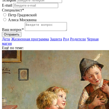
Телефон
E-mail
Специалист*
Петр Градовский
Алиса Москвина
Ваш вопрос*
Отправить
Дети
Жизненная программа
Защита
Род
Родители
Черная
магия
Ещё по теме: