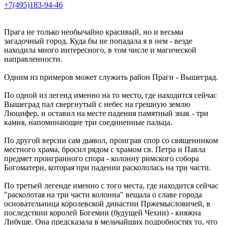
+7(495)183-94-46
Прага не только необычайно красивый, но и весьма
загадочный город. Куда бы не попадала я в нем - везде
находила много интересного, в том числе и магической
направленности.
Одним из примеров может служить район Праги - Вышеград.
По одной из легенд именно на то место, где находится сейчас
Вышеград пал свергнутый с небес на грешную землю
Люцифер, и оставил на месте падения памятный знак - три
камня, напоминающие три соединенные пальца.
По другой версии сам дьявол, проиграв спор со священником
местного храма, бросил рядом с храмом св. Петра и Павла
предмет проигранного спора - колонну римского собора
Богоматери, которая при падении раскололась на три части.
По третьей легенде именно с того места, где находится сейчас
"расколотая на три части колонна" вещала о славе города
основательница королевской династии Пржемысловичей, в
последствии королей Богемии (будущей Чехии) - княжна
Либуше. Она предсказала в мельчайших подробностях то, что