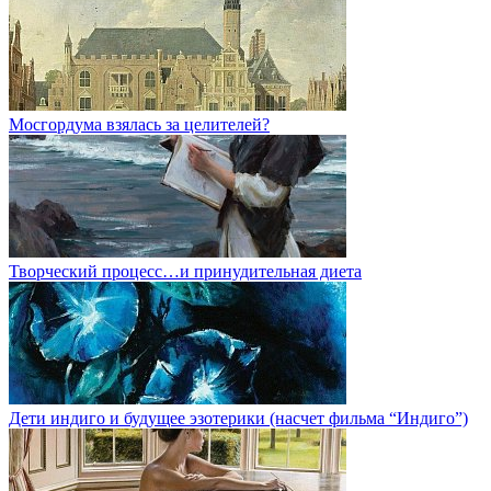
Мосгордума взялась за целителей?
Творческий процесс…и принудительная диета
Дети индиго и будущее эзотерики (насчет фильма “Индиго”)