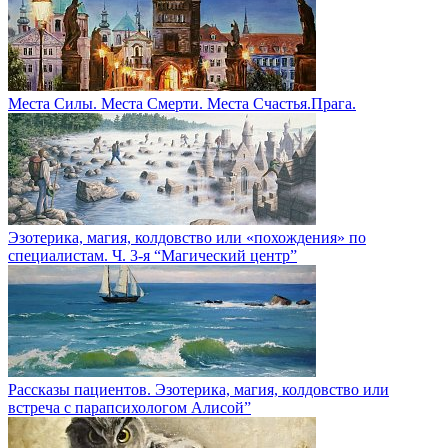
Места Силы. Места Смерти. Места Счастья.Прага.
Эзотерика, магия, колдовство или «похождения» по
специалистам. Ч. 3-я “Магический центр”
Рассказы пациентов. Эзотерика, магия, колдовство или
встреча с парапсихологом Алисой”