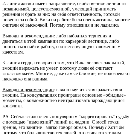
2. линия жизни имеет направление, свойственное личности
независимой, целеустремленной, умеющий принимать
решения и брать за них на себя ответственность, готовой
повести за собой. Вика на работе была очень активна, многие
считали её выскочкой. Потому отношения и не ладились.
Выводы и рекомендации
: либо набраться терпения и
двигаться в этой кампании по карьерной лестнице, либо
попытаться найти работу, соответствующую заложенным
качествам.
3. линия сердца говорит о том, что Вика человек закрытый,
эмоций выражать не умеет, поэтому люди её считают
«толстокожей». Многие, даже самые близкие, не подозревают
насколько она ранима.
Выводы и рекомендации
: важно научиться выражать свои
эмоции. На консультациях проиграны основные «обидные»
моменты, с возможностью нейтрализовать зарождающийся
конфликт.
P.S. Сейчас стало очень популярным "корректировать" судьбу
с помощью "изменений" линий на ладони. С моей точки
зрения, это занятие - мягко говоря обман. Почему? Хотя бы
потому, что большинство тех людей, что стараются таким