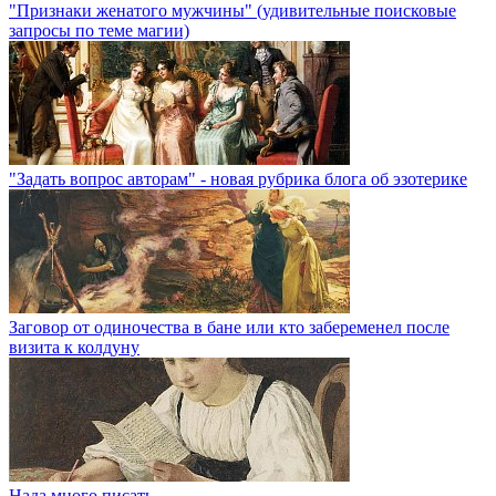
"Признаки женатого мужчины" (удивительные поисковые
запросы по теме магии)
"Задать вопрос авторам" - новая рубрика блога об эзотерике
Заговор от одиночества в бане или кто забеременел после
визита к колдуну
Нада много писать