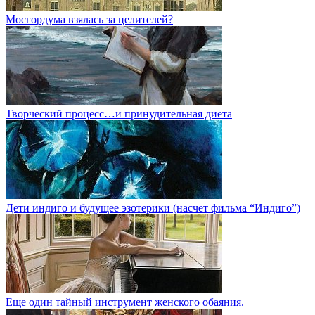
Мосгордума взялась за целителей?
Творческий процесс…и принудительная диета
Дети индиго и будущее эзотерики (насчет фильма “Индиго”)
Еще один тайный инструмент женского обаяния.