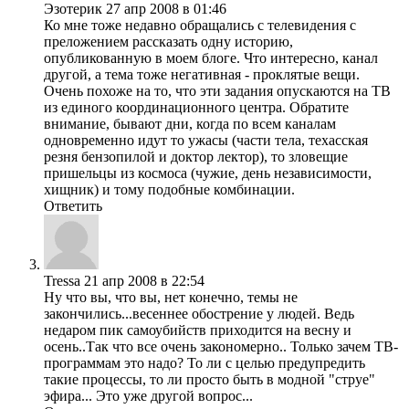
Эзотерик
27 апр 2008 в 01:46
Ко мне тоже недавно обращались с телевидения с
преложением рассказать одну историю,
опубликованную в моем блоге. Что интересно, канал
другой, а тема тоже негативная - проклятые вещи.
Очень похоже на то, что эти задания опускаются на ТВ
из единого координационного центра. Обратите
внимание, бывают дни, когда по всем каналам
одновременно идут то ужасы (части тела, техасская
резня бензопилой и доктор лектор), то зловещие
пришельцы из космоса (чужие, день независимости,
хищник) и тому подобные комбинации.
Ответить
Tressa
21 апр 2008 в 22:54
Ну что вы, что вы, нет конечно, темы не
закончились...весеннее обострение у людей. Ведь
недаром пик самоубийств приходится на весну и
осень..Так что все очень закономерно.. Только зачем ТВ-
программам это надо? То ли с целью предупредить
такие процессы, то ли просто быть в модной "струе"
эфира... Это уже другой вопрос...